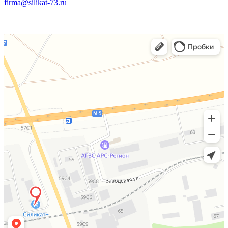
firma@silikat-73.ru